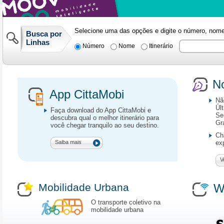
Selecione uma das opções e digite o número, nome o
Busca por
Linhas
Número
Nome
Itinerário
No
App CittaMobi
Nã
Úl
Faça download do App CittaMobi e
Se
descubra qual o melhor itinerário para
Gr
você chegar tranquilo ao seu destino.
Ch
Saiba mais
ex
V
Mobilidade Urbana
W
O transporte coletivo na
mobilidade urbana