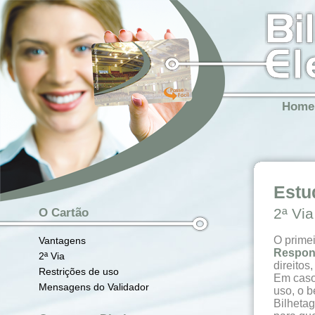
Home
Estu
2ª Via
O Cartão
O primei
Vantagens
Respon
2ª Via
direitos
Restrições de uso
Em caso
Mensagens do Validador
uso, o b
Bilhetag