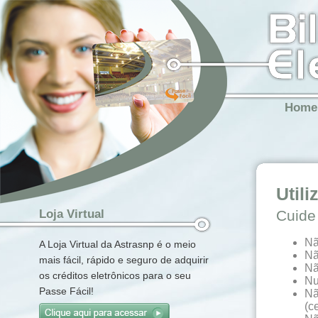
Home
Util
Cuide
Loja Virtual
Nã
A Loja Virtual da Astrasnp é o meio
Nã
mais fácil, rápido e seguro de adquirir
Nã
os créditos eletrônicos para o seu
Nu
Passe Fácil!
Nã
(c