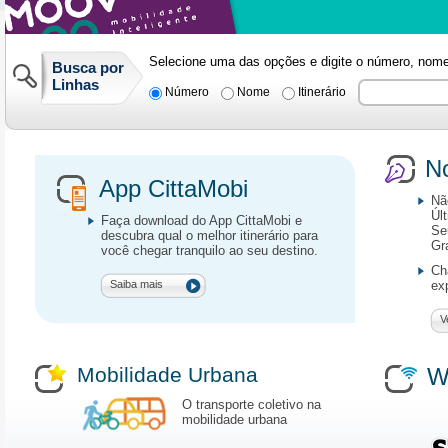
Selecione uma das opções e digite o número, nome o
Busca por
Linhas
Número
Nome
Itinerário
No
App CittaMobi
Nã
Úl
Faça download do App CittaMobi e
Se
descubra qual o melhor itinerário para
Gr
você chegar tranquilo ao seu destino.
Ch
Saiba mais
ex
V
Mobilidade Urbana
W
O transporte coletivo na
mobilidade urbana